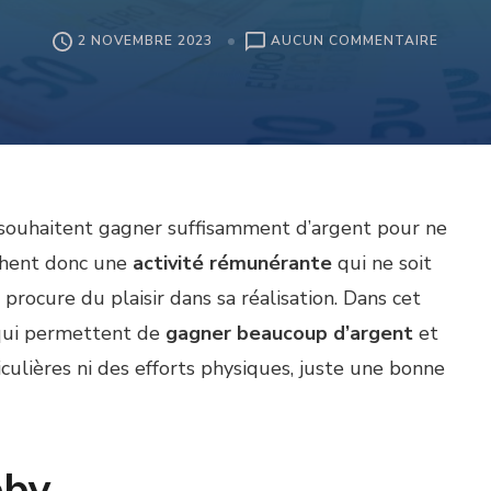
SUR
2 NOVEMBRE 2023
AUCUN COMMENTAIRE
COMM
GAGNE
SUFFI
D’ARG
POUR
NE
PLUS
 souhaitent gagner suffisamment d’argent pour ne
AVOIR
À
erchent donc une
activité rémunérante
qui ne soit
TRAVAI
?
procure du plaisir dans sa réalisation. Dans cet
s qui permettent de
gagner beaucoup d’argent
et
ulières ni des efforts physiques, juste une bonne
bby