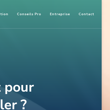
tion
Conseils Pro
Entreprise
Contact
r
 pour
ler ?